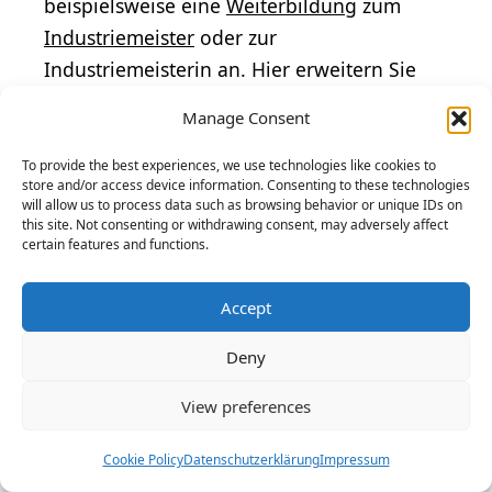
beispielsweise eine
Weiterbildung
zum
Industriemeister
oder zur
Industriemeisterin an. Hier erweitern Sie
Ihre
Kenntnisse
in den Bereichen
Manage Consent
Produktionsplanung und -steuerung sowie
Mitarbeiterführung und können
To provide the best experiences, we use technologies like cookies to
store and/or access device information. Consenting to these technologies
anschließend auch in produzierenden
will allow us to process data such as browsing behavior or unique IDs on
Unternehmen tätig werden.
this site. Not consenting or withdrawing consent, may adversely affect
certain features and functions.
Als erfahrener Schuhfertiger oder
Accept
Schuhfertigerin haben Sie außerdem die
Möglichkeit, sich in den Bereichen
Deny
Qualitätsmanagement
,
View preferences
Betriebswirtschaftslehre
oder
Marketing
weiterzubilden. Hier erwerben Sie
Cookie Policy
Datenschutzerklärung
Impressum
zusätzliches Know-how, um in leitenden