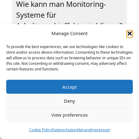
Wie kann man Monitoring-
Systeme für
Arbeitsmarkteffekte etablieren?
Manage Consent
Regelmäßige Erhebungen zu
Beschäftigungszahlen in relevanten Branchen
To provide the best experiences, we use technologies like cookies to
helfen, die Auswirkungen der Wärmeplanung zu
store and/or access device information. Consenting to these technologies
verfolgen. So können frühzeitig
will allow us to process data such as browsing behavior or unique IDs on
Gegenmaßnahmen bei negativen Entwicklungen
this site. Not consenting or withdrawing consent, may adversely affect
ergriffen werden.
certain features and functions.
Einflüsse von Künstlicher
Accept
Intelligenz im Bereich
Wärmeplanung
Deny
Wie verändert
Künstliche Intelligenz
aktuell
View preferences
die kommunale Wärmeplanung in
Cookie Policy
Datenschutzerklärung
Impressum
Deutschland?