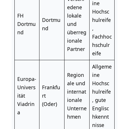
ine
edene
Hochsc
FH
lokale
Dortmu
hulreife
Dortmu
und
nd
,
nd
überreg
Fachhoc
ionale
hschulr
Partner
eife
Allgeme
Region
ine
Europa-
ale und
Hochsc
Univers
Frankfu
internat
hulreife
ität
rt
ionale
, gute
Viadrin
(Oder)
Unterne
Englisc
a
hmen
hkennt
nisse