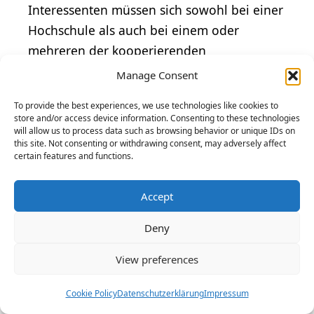
Interessenten müssen sich sowohl bei einer
Hochschule als auch bei einem oder
mehreren der kooperierenden
Unternehmen
bewerben
. Der
Manage Consent
Bewerbungsprozess
beginnt oft schon ein
To provide the best experiences, we use technologies like cookies to
Jahr vor Studienbeginn und erfordert eine
store and/or access device information. Consenting to these technologies
frühzeitige Orientierung und Planung. Viele
will allow us to process data such as browsing behavior or unique IDs on
this site. Not consenting or withdrawing consent, may adversely affect
Hochschulen bieten spezielle
certain features and functions.
Beratungsangebote und
Informationsveranstaltungen zum
dualen
Accept
Studium
an, um den Bewerbern den
Deny
Einstieg zu erleichtern.
View preferences
Die Zulassung ist nicht nur von den
akademischen Leistungen abhängig,
Cookie Policy
Datenschutzerklärung
Impressum
sondern auch von der erfolgreichen