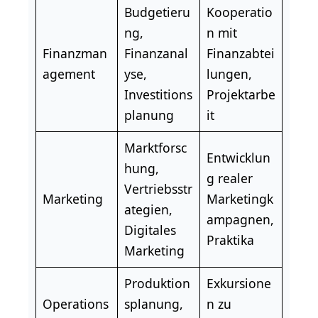
Budgetieru
Kooperatio
ng,
n mit
Finanzman
Finanzanal
Finanzabtei
agement
yse,
lungen,
Investitions
Projektarbe
planung
it
Marktforsc
Entwicklun
hung,
g realer
Vertriebsstr
Marketing
Marketingk
ategien,
ampagnen,
Digitales
Praktika
Marketing
Produktion
Exkursione
Operations
splanung,
n zu