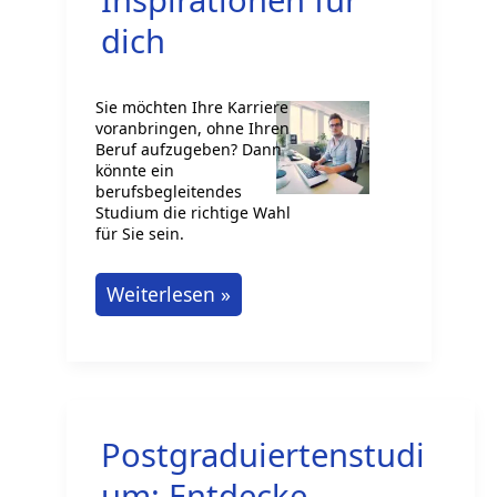
dich
Sie möchten Ihre Karriere
voranbringen, ohne Ihren
Beruf aufzugeben? Dann
könnte ein
berufsbegleitendes
Studium die richtige Wahl
für Sie sein.
Berufsbegleitendes
Weiterlesen »
Studium
in
Deutschland:
Inspirationen
Postgraduiertenstudi
für
dich
um: Entdecke