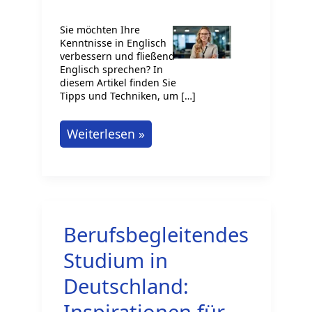
Sie möchten Ihre
Kenntnisse in Englisch
verbessern und fließend
Englisch sprechen? In
diesem Artikel finden Sie
Tipps und Techniken, um […]
Englischkenntnisse
Weiterlesen »
verbessern
Berufsbegleitendes
Studium in
Deutschland:
Inspirationen für