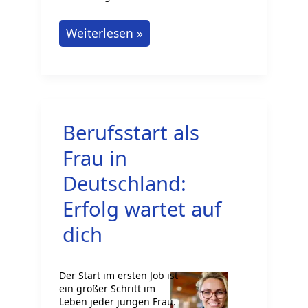
Digitale
Weiterlesen »
Nomaden:
Leise
Berufe
für
Berufsstart als
unterwegs
Frau in
Deutschland:
Erfolg wartet auf
dich
Der Start im ersten Job ist
ein großer Schritt im
Leben jeder jungen Frau.