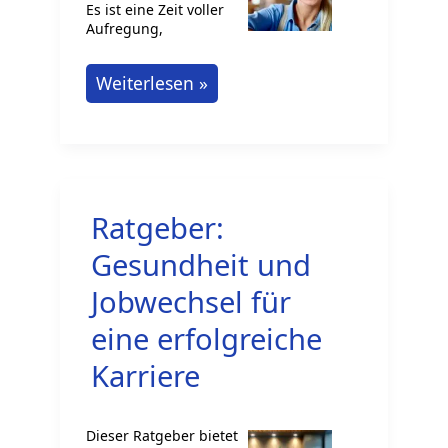
Es ist eine Zeit voller
Aufregung,
Berufsstart
Weiterlesen »
als
Frau
in
Deutschland:
Ratgeber:
Erfolg
wartet
Gesundheit und
auf
Jobwechsel für
dich
eine erfolgreiche
Karriere
Dieser Ratgeber bietet