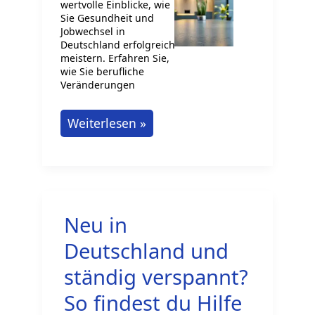
wertvolle Einblicke, wie
Sie Gesundheit und
Jobwechsel in
Deutschland erfolgreich
meistern. Erfahren Sie,
wie Sie berufliche
Veränderungen
Ratgeber:
Weiterlesen »
Gesundheit
und
Jobwechsel
für
Neu in
eine
erfolgreiche
Deutschland und
Karriere
ständig verspannt?
So findest du Hilfe