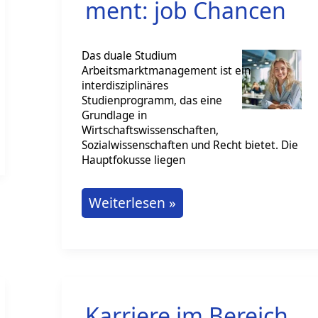
ment: job Chancen
Das duale Studium
Arbeitsmarktmanagement ist ein
interdisziplinäres
Studienprogramm, das eine
Grundlage in
Wirtschaftswissenschaften,
Sozialwissenschaften und Recht bietet. Die
Hauptfokusse liegen
Duales
Weiterlesen »
Studium
Arbeitsmarktmanagement:
job
Chancen
Karriere im Bereich