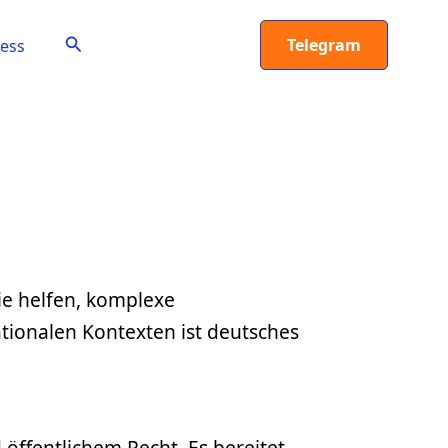
Suchen
Telegram
ess
ie helfen, komplexe
tionalen Kontexten ist deutsches
 öffentlichem Recht. Es bereitet