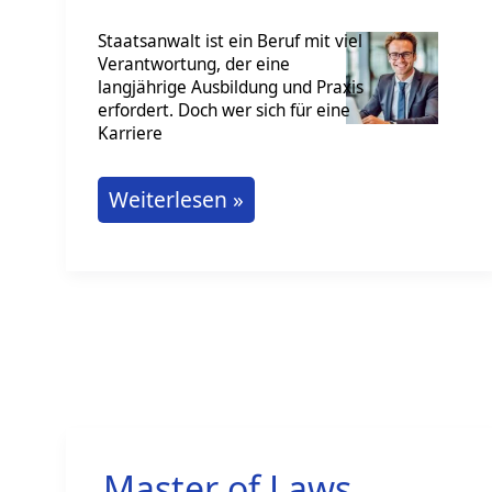
Staatsanwalt ist ein Beruf mit viel
Verantwortung, der eine
langjährige Ausbildung und Praxis
erfordert. Doch wer sich für eine
Karriere
Staatsanwalt
Weiterlesen »
werden:
Das
ist
der
Weg
Master of Laws