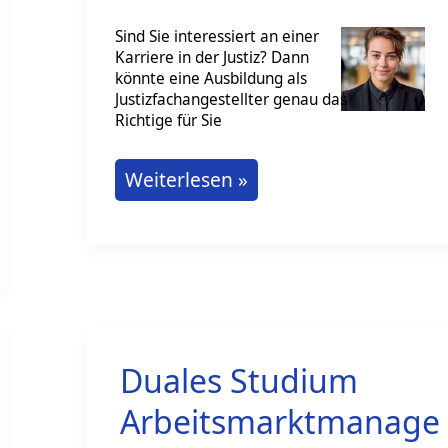
Sind Sie interessiert an einer
Karriere in der Justiz? Dann
könnte eine Ausbildung als
Justizfachangestellter genau das
Richtige für Sie
Ausbildung
Weiterlesen »
als
Justizfachangestellter
oder
Justizfachangestellte
Duales Studium
Arbeitsmarktmanage