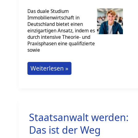
Das duale Studium
Immobilienwirtschaft in
Deutschland bietet einen
einzigartigen Ansatz, indem es
durch intensive Theorie- und
Praxisphasen eine qualifizierte
sowie
Duales
Weiterlesen »
Studium
Immobilienwirtschaft:
Das
muss
Staatsanwalt werden:
man
wissen
Das ist der Weg