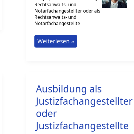
Rechtsanwalts- und
Notarfachangestellter oder als
Rechtsanwalts- und
Notarfachangestellte
Ausbildung
Weiterlesen »
als
Rechtsanwalts-
und
Notarfachangestellter
Ausbildung als
Justizfachangestellter
oder
Justizfachangestellte