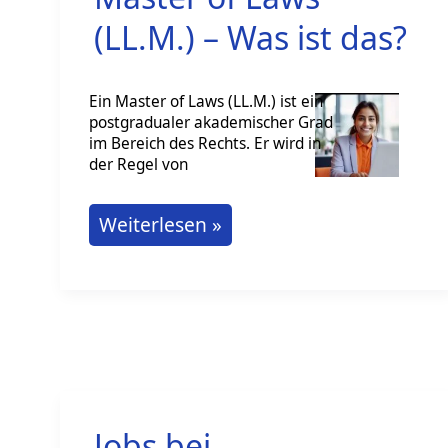
(LL.M.) – Was ist das?
Ein Master of Laws (LL.M.) ist ein
postgradualer akademischer Grad
im Bereich des Rechts. Er wird in
der Regel von
Master
Weiterlesen »
of
Laws
(LL.M.)
–
Was
ist
Jobs bei
das?