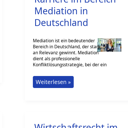
Mediation in
Deutschland
Mediation ist ein bedeutender
Bereich in Deutschland, der stark
an Relevanz gewinnt. Mediation
dient als professionelle
Konfliktlösungsstrategie, bei der ein
Karriere
Weiterlesen »
im
Bereich
Mediation
in
Wirtschaftsrecht im
Deutschland