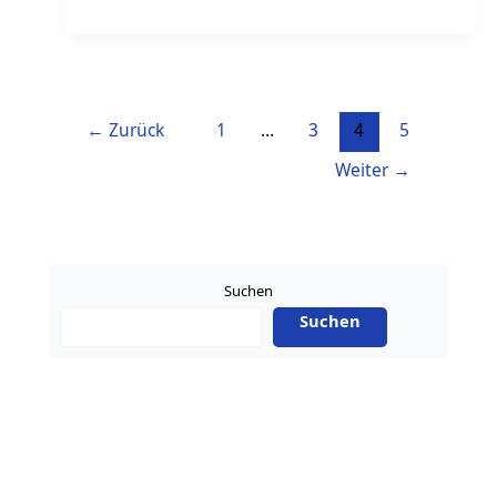
Weiterbildungszertifikat
–
Verbessere
Deine
←
Zurück
1
…
3
4
5
Karriere
Weiter
→
Suchen
Suchen