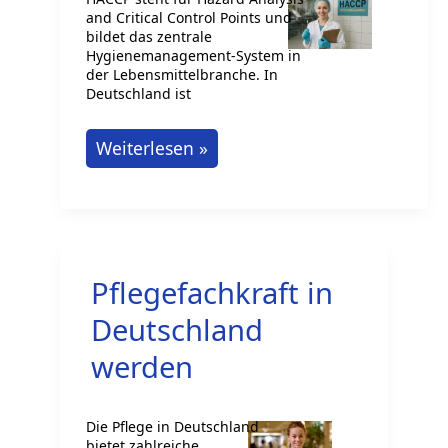
and Critical Control Points und
bildet das zentrale
Hygienemanagement-System in
der Lebensmittelbranche. In
Deutschland ist
HACCP:
Weiterlesen »
Hygienemanagement
in
Lebensmittelbetrieben
Pflegefachkraft in
Deutschland
werden
Die Pflege in Deutschland
bietet zahlreiche