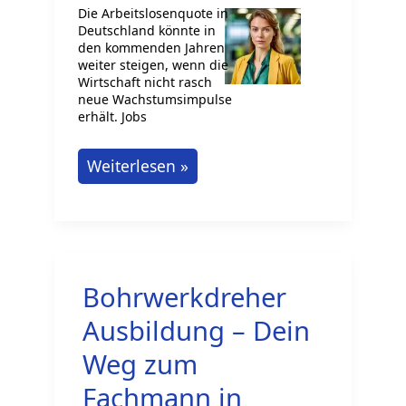
Die Arbeitslosenquote in
Deutschland könnte in
den kommenden Jahren
weiter steigen, wenn die
Wirtschaft nicht rasch
neue Wachstumsimpulse
erhält. Jobs
Wie
Weiterlesen »
du
dir
Jobs
in
Bohrwerkdreher
der
Wirtschaftskrise
Ausbildung – Dein
sicherst
Weg zum
Fachmann in