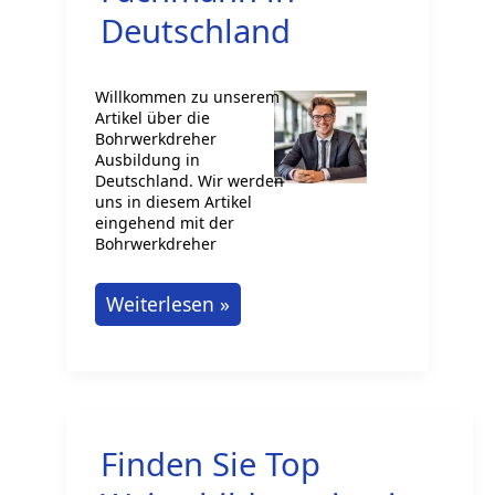
Deutschland
Willkommen zu unserem
Artikel über die
Bohrwerkdreher
Ausbildung in
Deutschland. Wir werden
uns in diesem Artikel
eingehend mit der
Bohrwerkdreher
Bohrwerkdreher
Weiterlesen »
Ausbildung
–
Dein
Weg
Finden Sie Top
zum