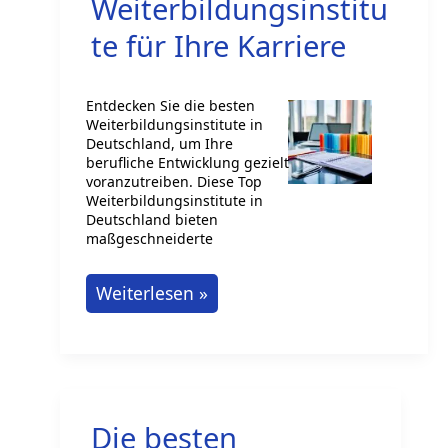
Fachmann
Weiterbildungsinstitu
in
te für Ihre Karriere
Deutschland
Entdecken Sie die besten
Weiterbildungsinstitute in
Deutschland, um Ihre
berufliche Entwicklung gezielt
voranzutreiben. Diese Top
Weiterbildungsinstitute in
Deutschland bieten
maßgeschneiderte
Finden
Weiterlesen »
Sie
Top
Weiterbildungsinstitute
für
Die besten
Ihre