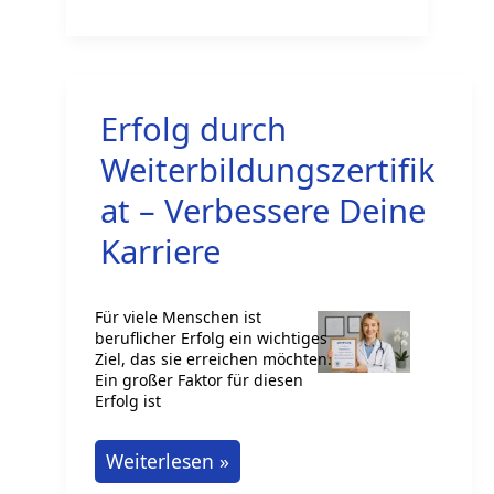
Berufsausbildung
als
Physiklaborant:
Azubi
Erfolg durch
Chancen
Weiterbildungszertifik
at – Verbessere Deine
Karriere
Für viele Menschen ist
beruflicher Erfolg ein wichtiges
Ziel, das sie erreichen möchten.
Ein großer Faktor für diesen
Erfolg ist
Erfolg
Weiterlesen »
durch