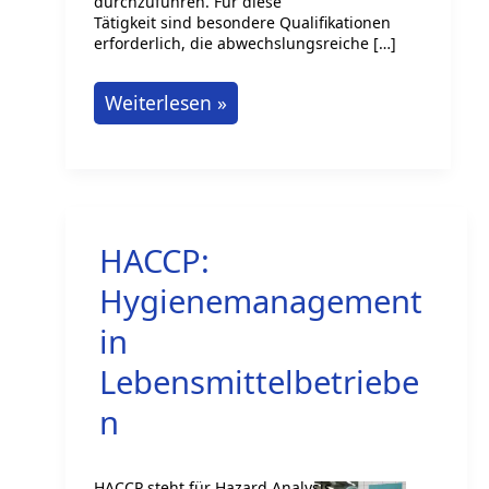
durchzuführen. Für diese
Tätigkeit sind besondere Qualifikationen
erforderlich, die abwechslungsreiche […]
Industriekletterer:
Weiterlesen »
Abwechslungsreiche
Jobs
in
schwindelerregender
HACCP:
Höhe
Hygienemanagement
in
Lebensmittelbetriebe
n
HACCP steht für Hazard Analysis