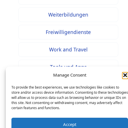
Weiterbildungen
Freiwilligendienste
Work and Travel
Tools und Apps
Manage Consent
To provide the best experiences, we use technologies like cookies to
store and/or access device information. Consenting to these technologies
will allow us to process data such as browsing behavior or unique IDs on
* Bei mit diesem Zeichen gekennzeichneten Inhalten
this site. Not consenting or withdrawing consent, may adversely affect
handelt es sich um Werbung / Affiliate Links: Beim
certain features and functions.
Kauf über einen solchen Link entstehen Ihnen keine
Mehrkosten – als Seitenbetreiber erhalten wir jedoch
Accept