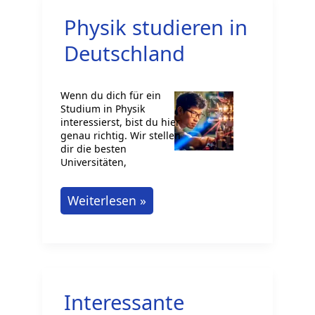
Studium
Physik studieren in
Erkunden
Deutschland
Wenn du dich für ein
Studium in Physik
interessierst, bist du hier
genau richtig. Wir stellen
dir die besten
Universitäten,
Physik
Weiterlesen »
studieren
in
Deutschland
Interessante