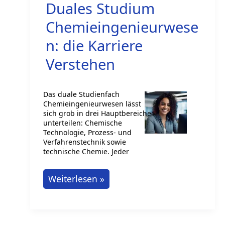
Duales Studium
und
wie
Chemieingenieurwese
kann
n: die Karriere
man
Verstehen
es
studieren?
Das duale Studienfach
Chemieingenieurwesen lässt
sich grob in drei Hauptbereiche
unterteilen: Chemische
Technologie, Prozess- und
Verfahrenstechnik sowie
technische Chemie. Jeder
Duales
Weiterlesen »
Studium
Chemieingenieurwesen:
die