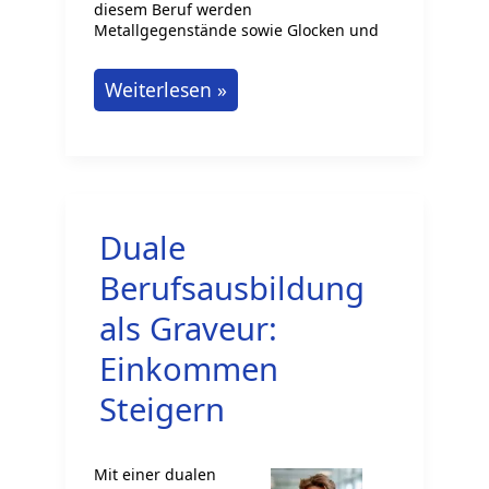
diesem Beruf werden
Metallgegenstände sowie Glocken und
Metall-
Weiterlesen »
und
Glockengießer
Ausbildung
in
Duale
Deutschland
Berufsausbildung
als Graveur:
Einkommen
Steigern
Mit einer dualen