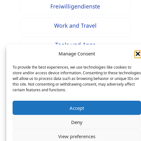
Freiwilligendienste
Work and Travel
Tools und Apps
Manage Consent
To provide the best experiences, we use technologies like cookies to
store and/or access device information. Consenting to these technologies
will allow us to process data such as browsing behavior or unique IDs on
* Bei mit diesem Zeichen gekennzeichneten Inhalten
this site. Not consenting or withdrawing consent, may adversely affect
handelt es sich um Werbung / Affiliate Links: Beim
certain features and functions.
Kauf über einen solchen Link entstehen Ihnen keine
Mehrkosten – als Seitenbetreiber erhalten wir jedoch
Accept
eine prozentuale Provision an Ihren Käufen, worüber
Deny
wir uns mit finanzieren.
Copyright © 2026 Life in Germany: Online-Magazin zu
View preferences