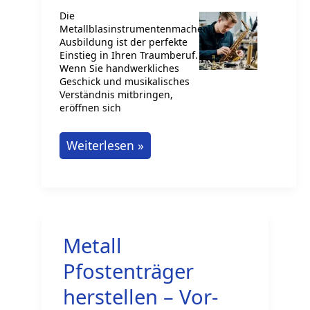
Die
Metallblasinstrumentenmacher
Ausbildung ist der perfekte
Einstieg in Ihren Traumberuf.
Wenn Sie handwerkliches
Geschick und musikalisches
Verständnis mitbringen,
eröffnen sich
Metallblasinstrumentenmacher
Weiterlesen »
Ausbildung
–
Der
Weg
Metall
zu
Ihrem
Pfostenträger
Traumberuf
herstellen – Vor-