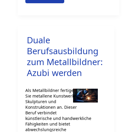
Berufsausbildung
als
Anlagenmechaniker:
Top
Duale
Karrieretipps
Berufsausbildung
zum Metallbildner:
Azubi werden
Als Metallbildner fertigen
Sie metallene Kunstwerke,
Skulpturen und
Konstruktionen an. Dieser
Beruf verbindet
künstlerische und handwerkliche
Fähigkeiten und bietet
abwechslungsreiche