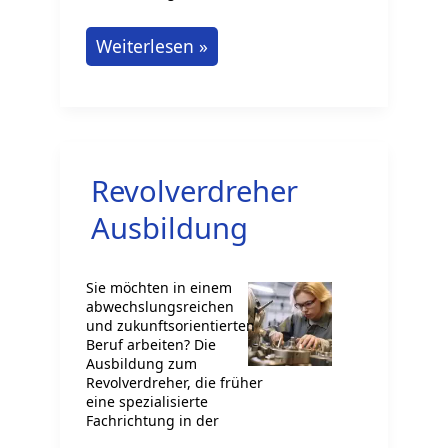
Duale
Weiterlesen »
Berufsausbildung
zum
Metallbildner:
Azubi
Revolverdreher
werden
Ausbildung
Sie möchten in einem
abwechslungsreichen
und zukunftsorientierten
Beruf arbeiten? Die
Ausbildung zum
Revolverdreher, die früher
eine spezialisierte
Fachrichtung in der