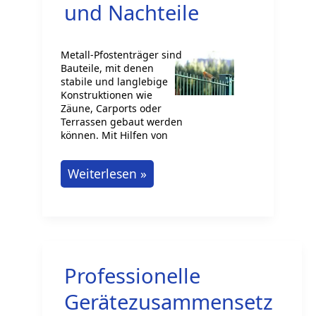
und Nachteile
Metall-Pfostenträger sind
Bauteile, mit denen
stabile und langlebige
Konstruktionen wie
Zäune, Carports oder
Terrassen gebaut werden
können. Mit Hilfen von
Metall
Weiterlesen »
Pfostenträger
herstellen
–
Vor-
Professionelle
und
Nachteile
Gerätezusammensetz