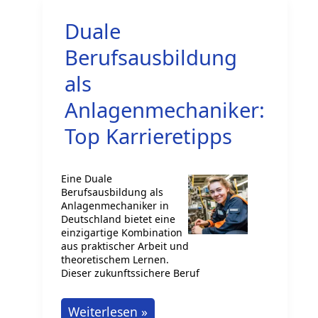
der
Duale
Stahlindustrie
in
Berufsausbildung
Deutschland
als
Anlagenmechaniker:
Top Karrieretipps
Eine Duale
Berufsausbildung als
Anlagenmechaniker in
Deutschland bietet eine
einzigartige Kombination
aus praktischer Arbeit und
theoretischem Lernen.
Dieser zukunftssichere Beruf
Duale
Weiterlesen »