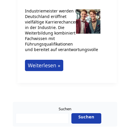
Industriemeister werden in
Deutschland eröffnet
vielfältige Karrierechancen
in der Industrie. Die
Weiterbildung kombiniert
Fachwissen mit
Führungsqualifikationen
und bereitet auf verantwortungsvolle
Wie
Weiterlesen »
wird
man
Industriemeister/in?
Suchen
Suchen