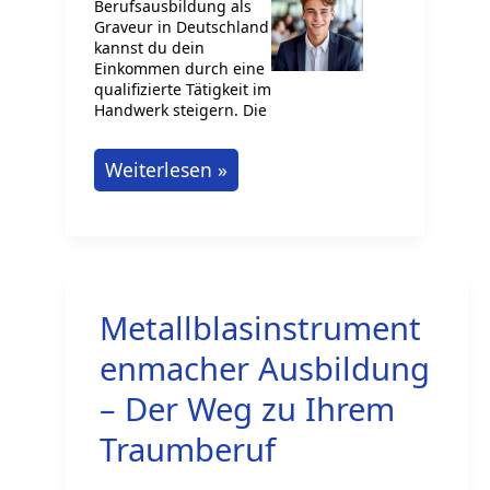
Berufsausbildung als
Graveur in Deutschland
kannst du dein
Einkommen durch eine
qualifizierte Tätigkeit im
Handwerk steigern. Die
Duale
Weiterlesen »
Berufsausbildung
als
Graveur:
Einkommen
Metallblasinstrument
Steigern
enmacher Ausbildung
– Der Weg zu Ihrem
Traumberuf