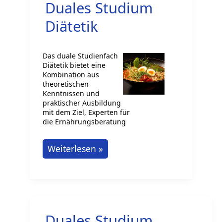
Duales Studium
Lebensmittelhandwerk
Diätetik
Das duale Studienfach
Diätetik bietet eine
Kombination aus
theoretischen
Kenntnissen und
praktischer Ausbildung
mit dem Ziel, Experten für
die Ernährungsberatung
Duales
Weiterlesen »
Studium
Diätetik
Duales Studium