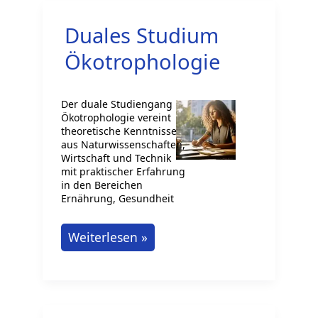
Duales Studium
Ökotrophologie
Der duale Studiengang
Ökotrophologie vereint
theoretische Kenntnisse
aus Naturwissenschaften,
Wirtschaft und Technik
mit praktischer Erfahrung
in den Bereichen
Ernährung, Gesundheit
Duales
Weiterlesen »
Studium
Ökotrophologie