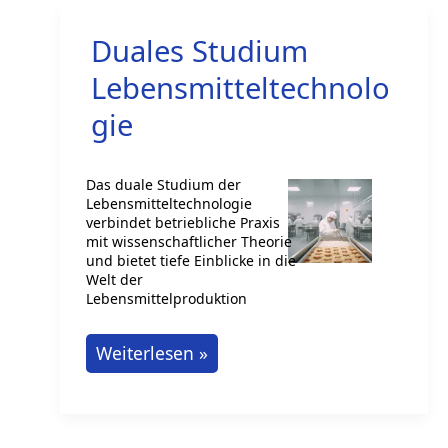
Ausbildung
Duales Studium
bei
Nestlé
Lebensmitteltechnolo
gie
Das duale Studium der
Lebensmitteltechnologie
verbindet betriebliche Praxis
mit wissenschaftlicher Theorie
und bietet tiefe Einblicke in die
Welt der
Lebensmittelproduktion
Duales
Weiterlesen »
Studium
Lebensmitteltechnologie