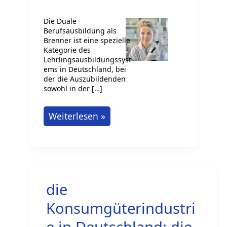
Die Duale
Berufsausbildung als
Brenner ist eine spezielle
Kategorie des
Lehrlingsausbildungssyst
ems in Deutschland, bei
der die Auszubildenden
sowohl in der […]
Duale
Weiterlesen »
Berufsausbildung
als
Brenner
(spirituosen):
die
Heiße
Jobtrends
Konsumgüterindustri
e in Deutschland: die