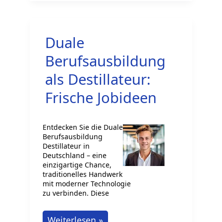
Fachkraft
für
Duale
Süßwarentechnik
Berufsausbildung
als Destillateur:
Frische Jobideen
Entdecken Sie die Duale
Berufsausbildung
Destillateur in
Deutschland – eine
einzigartige Chance,
traditionelles Handwerk
mit moderner Technologie
zu verbinden. Diese
Duale
Weiterlesen »