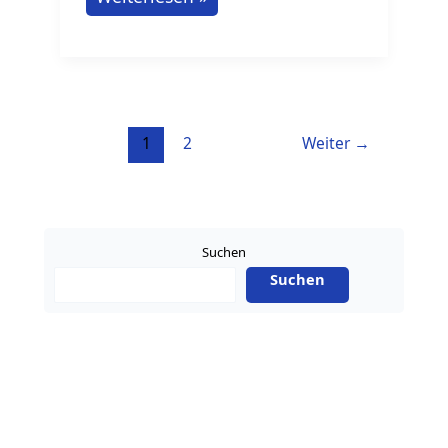
Berufsausbildung
als
Destillateur:
Frische
Jobideen
1
2
Weiter
→
Suchen
Suchen