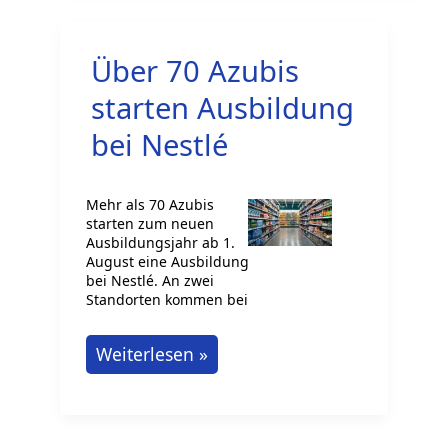
Lebensmittelmanagement
Über 70 Azubis
starten Ausbildung
bei Nestlé
Mehr als 70 Azubis
starten zum neuen
Ausbildungsjahr ab 1.
August eine Ausbildung
bei Nestlé. An zwei
Standorten kommen bei
Über
Weiterlesen »
70
Azubis
starten