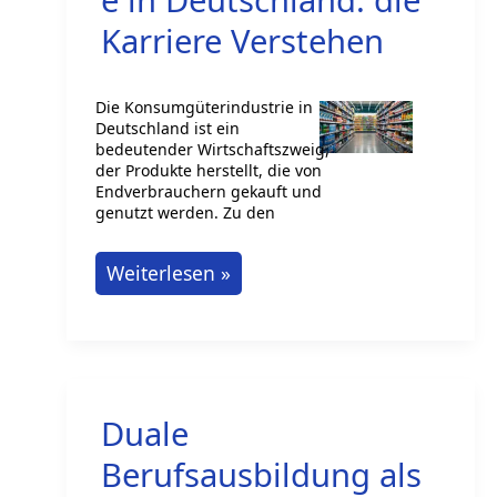
Karriere Verstehen
Die Konsumgüterindustrie in
Deutschland ist ein
bedeutender Wirtschaftszweig,
der Produkte herstellt, die von
Endverbrauchern gekauft und
genutzt werden. Zu den
die
Weiterlesen »
Konsumgüterindustrie
in
Deutschland:
die
Duale
Karriere
Verstehen
Berufsausbildung als