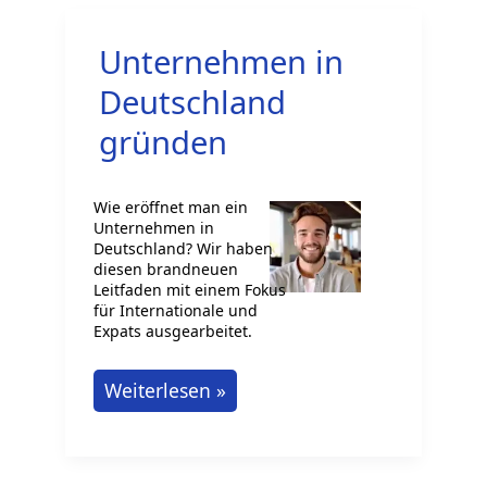
und
Unternehmen in
der
Investitionen“:
Deutschland
Auswirkungen
gründen
auf
den
Wie eröffnet man ein
deutschen
Unternehmen in
Arbeitsmarkt
Deutschland? Wir haben
diesen brandneuen
Leitfaden mit einem Fokus
für Internationale und
Expats ausgearbeitet.
Unternehmen
Weiterlesen »
in
Deutschland
gründen