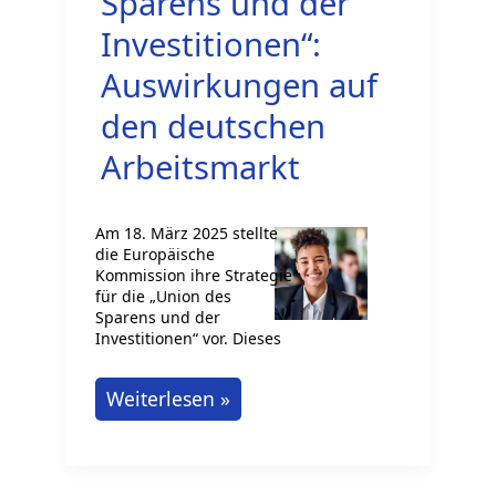
Sparens und der
Investitionen“:
Auswirkungen auf
den deutschen
Arbeitsmarkt
Am 18. März 2025 stellte
die Europäische
Kommission ihre Strategie
für die „Union des
Sparens und der
Investitionen“ vor. Dieses
Die
Weiterlesen »
„Union
des
Sparens