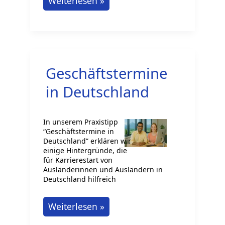
Ein
Weiterlesen »
Ratgeber
für
beruflich
Erfolgreiche:
Geschäftstermine
Das
perfekte
in Deutschland
Badezimmer
einrichten
In unserem Praxistipp
“Geschäftstermine in
Deutschland” erklären wir
einige Hintergründe, die
für Karrierestart von
Ausländerinnen und Ausländern in
Deutschland hilfreich
Geschäftstermine
Weiterlesen »
in