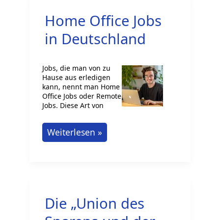
Deutschland:
Home Office Jobs
Studium
Erkunden
in Deutschland
Jobs, die man von zu
Hause aus erledigen
kann, nennt man Home
Office Jobs oder Remote
Jobs. Diese Art von
Home
Weiterlesen »
Office
Jobs
in
Deutschland
Die „Union des