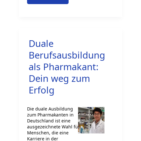
Bedeutung
von
Recherche:
Wie
Duale
man
relevante
Berufsausbildung
Informationen
als Pharmakant:
findet
Dein weg zum
Erfolg
Die duale Ausbildung
zum Pharmakanten in
Deutschland ist eine
ausgezeichnete Wahl für
Menschen, die eine
Karriere in der