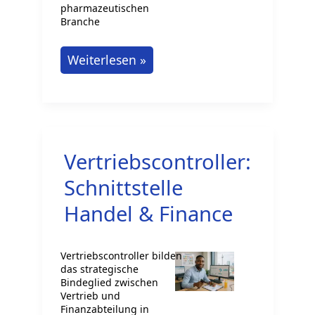
pharmazeutischen
Branche
Duale
Weiterlesen »
Berufsausbildung
als
Pharmakant:
Dein
Vertriebscontroller:
weg
zum
Schnittstelle
Erfolg
Handel & Finance
Vertriebscontroller bilden
das strategische
Bindeglied zwischen
Vertrieb und
Finanzabteilung in