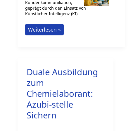
Kundenkommunikation,
geprägt durch den Einsatz von
Künstlicher Intelligenz (KI).
Megatrends
Weiterlesen »
in
der
Kundenkommunikation:
KI-
Duale Ausbildung
gestützte
Personalisierung
zum
Chemielaborant:
Azubi-stelle
Sichern