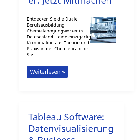
er: Jetzt Mitmachen
Entdecken Sie die Duale
Berufsausbildung
Chemielaborjungwerker in
Deutschland – eine einzigartige
Kombination aus Theorie und
Praxis in der Chemiebranche.
Sie
Duale
Weiterlesen »
Berufsausbildung
als
Chemielaborjungwerker:
Jetzt
Tableau Software:
Mitmachen
Datenvisualisierung
& Business