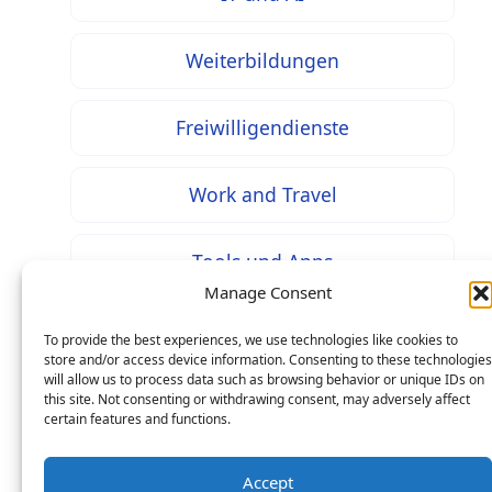
Weiterbildungen
Freiwilligendienste
Work and Travel
Tools und Apps
Manage Consent
To provide the best experiences, we use technologies like cookies to
store and/or access device information. Consenting to these technologies
will allow us to process data such as browsing behavior or unique IDs on
* Bei mit diesem Zeichen gekennzeichneten Inhalten
this site. Not consenting or withdrawing consent, may adversely affect
handelt es sich um Werbung / Affiliate Links: Beim
certain features and functions.
Kauf über einen solchen Link entstehen Ihnen keine
Mehrkosten – als Seitenbetreiber erhalten wir jedoch
Accept