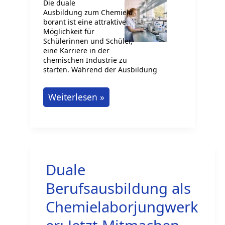
Die duale
Ausbildung zum Chemiela
borant ist eine attraktive
Möglichkeit für
Schülerinnen und Schüler,
eine Karriere in der
chemischen Industrie zu
starten. Während der Ausbildung
Duale
Weiterlesen »
Ausbildung
zum
Chemielaborant:
Azubi-
Duale
stelle
Sichern
Berufsausbildung als
Chemielaborjungwerk