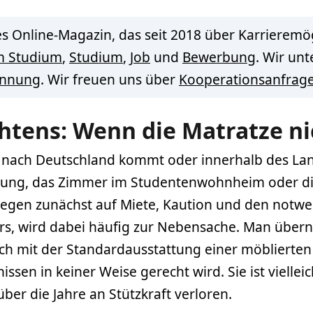
s Online-Magazin, das seit 2018 über Karrieremög
m Studium
,
Studium
,
Job
und
Bewerbung
. Wir un
innung
. Wir freuen uns über
Kooperationsanfrag
htens: Wenn die Matratze n
b nach Deutschland kommt oder innerhalb des Lan
nung, das Zimmer im Studentenwohnheim oder di
 liegen zunächst auf Miete, Kaution und den notw
rs, wird dabei häufig zur Nebensache. Man übern
ich mit der Standardausstattung einer möblierten
ssen in keiner Weise gerecht wird. Sie ist vielleic
ber die Jahre an Stützkraft verloren.