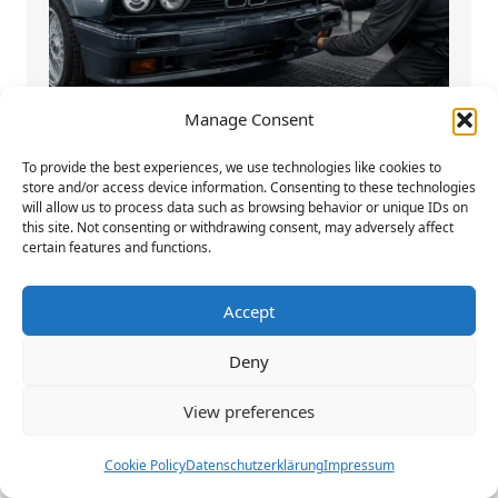
Manage Consent
To provide the best experiences, we use technologies like cookies to
store and/or access device information. Consenting to these technologies
Warum eine professionell lackierte
will allow us to process data such as browsing behavior or unique IDs on
this site. Not consenting or withdrawing consent, may adversely affect
Stoßstange Zeit und Geld spart
certain features and functions.
Eine professionell lackierte Stoßstange
Accept
kann Ihnen nicht nur Zeit, sondern auch
Geld sparen. Wenn Sie...
Deny
Weiterlesen
View preferences
Cookie Policy
Datenschutzerklärung
Impressum