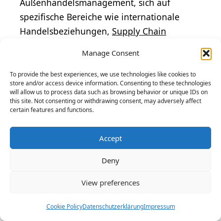
Außenhandelsmanagement, sich auf
spezifische Bereiche wie internationale
Handelsbeziehungen,
Supply Chain
Management
oder
E-Commerce
zu
Manage Consent
spezialisieren und ihre beruflichen
Perspektiven zu erweitern.
To provide the best experiences, we use technologies like cookies to
store and/or access device information. Consenting to these technologies
will allow us to process data such as browsing behavior or unique IDs on
Ähnliche Berufe wie der
this site. Not consenting or withdrawing consent, may adversely affect
certain features and functions.
Kaufmann für Groß- und
Außenhandelsmanageme
Accept
nt
Deny
Es gibt einige verwandte Berufe zu
Kaufleuten für Groß- und
View preferences
Außenhandelsmanagement:
Cookie Policy
Datenschutzerklärung
Impressum