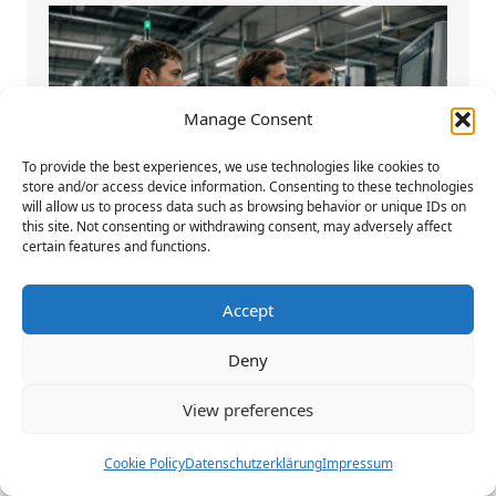
Manage Consent
To provide the best experiences, we use technologies like cookies to
store and/or access device information. Consenting to these technologies
will allow us to process data such as browsing behavior or unique IDs on
this site. Not consenting or withdrawing consent, may adversely affect
certain features and functions.
Accept
Wie deutsche Unternehmen den
Deny
Fachkräftemangel durch Zeitarbeit aus
Polen lösen
View preferences
Die deutsche Wirtschaft steht im Jahr 2026
Cookie Policy
Datenschutzerklärung
Impressum
vor einer beispiellosen demografischen