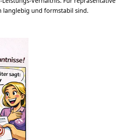
eistungs-Verhältnis. Für repräsentative
 langlebig und formstabil sind.