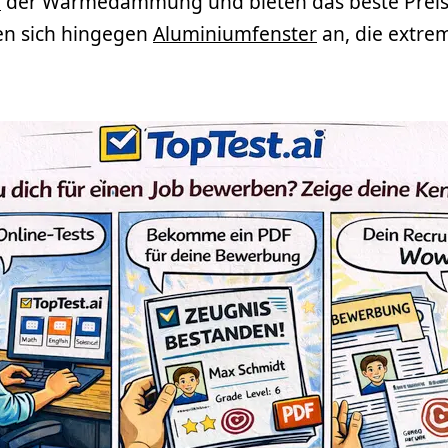
r
der Wärmedämmung und bieten das beste Preis-L
en sich hingegen
Aluminiumfenster
an, die extrem