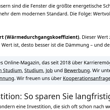
rn sind die Fenster die größte energetische Sch
 mehr dem modernen Standard. Die Folge: Wertvo
rt (Wärmedurchgangskoeffizient)
. Dieser Wert
er Wert ist, desto besser ist die Dämmung – und d
s Online-Magazin, das seit 2018 über Karrieremög
m Studium
,
Studium
,
Job
und
Bewerbung
. Wir un
innung
. Wir freuen uns über
Kooperationsanfrag
ition: So sparen Sie langfrist
ndern eine Investition, die sich oft schon nach w