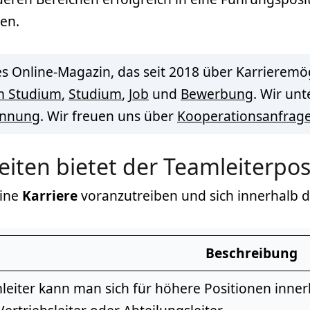
en.
s Online-Magazin, das seit 2018 über Karrieremög
m Studium
,
Studium
,
Job
und
Bewerbung
. Wir un
innung
. Wir freuen uns über
Kooperationsanfrag
iten bietet der Teamleiterpo
eine
Karriere
voranzutreiben und sich innerhalb 
Beschreibung
leiter kann man sich für höhere Positionen inne