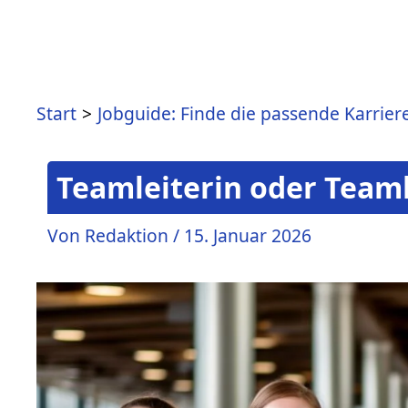
Start
Jobguide: Finde die passende Karrier
Teamleiterin oder Teaml
Von
Redaktion
/
15. Januar 2026