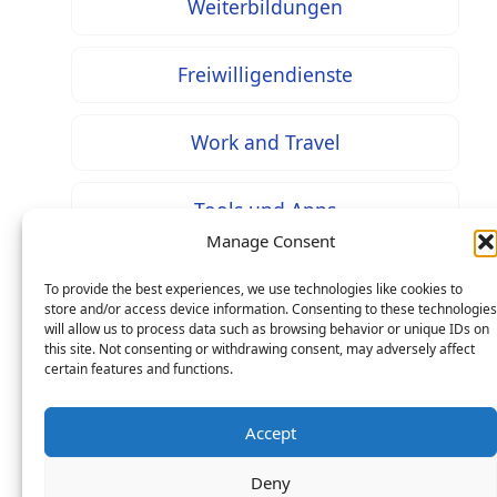
Weiterbildungen
Freiwilligendienste
Work and Travel
Tools und Apps
Manage Consent
To provide the best experiences, we use technologies like cookies to
store and/or access device information. Consenting to these technologies
will allow us to process data such as browsing behavior or unique IDs on
* Bei mit diesem Zeichen gekennzeichneten Inhalten
this site. Not consenting or withdrawing consent, may adversely affect
handelt es sich um Werbung / Affiliate Links: Beim
certain features and functions.
Kauf über einen solchen Link entstehen Ihnen keine
Mehrkosten – als Seitenbetreiber erhalten wir jedoch
Accept
eine prozentuale Provision an Ihren Käufen, worüber
Deny
wir uns mit finanzieren.