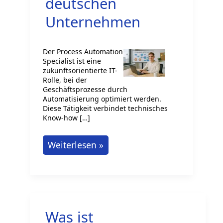
deutschen
Unternehmen
Der Process Automation
Specialist ist eine
zukunftsorientierte IT-
Rolle, bei der
Geschäftsprozesse durch
Automatisierung optimiert werden.
Diese Tätigkeit verbindet technisches
Know-how […]
Process
Weiterlesen »
Automation
Specialist
in
deutschen
Was ist
Unternehmen