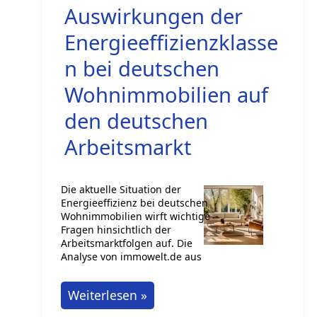
Auswirkungen der
die
ideale
Energieeffizienzklasse
möblierte
n bei deutschen
Wohnung
Wohnimmobilien auf
für
den deutschen
Ihren
Start
Arbeitsmarkt
Die aktuelle Situation der
Energieeffizienz bei deutschen
Wohnimmobilien wirft wichtige
Fragen hinsichtlich der
Arbeitsmarktfolgen auf. Die
Analyse von immowelt.de aus
Auswirkungen
Weiterlesen »
der