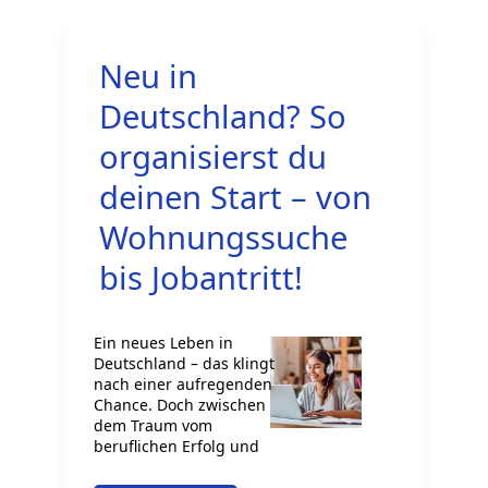
Studierende
und
Neu in
Azubis
in
Deutschland? So
Deutschland
organisierst du
bezahlbaren
deinen Start – von
Wohnraum
Wohnungssuche
finden
bis Jobantritt!
Ein neues Leben in
Deutschland – das klingt
nach einer aufregenden
Chance. Doch zwischen
dem Traum vom
beruflichen Erfolg und