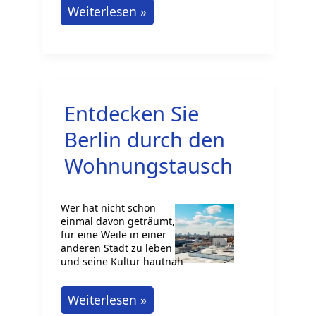
Neu
Weiterlesen »
in
Deutschland?
So
organisierst
Entdecken Sie
du
deinen
Berlin durch den
Start
Wohnungstausch
–
von
Wer hat nicht schon
Wohnungssuche
einmal davon geträumt,
bis
für eine Weile in einer
anderen Stadt zu leben
Jobantritt!
und seine Kultur hautnah
Entdecken
Weiterlesen »