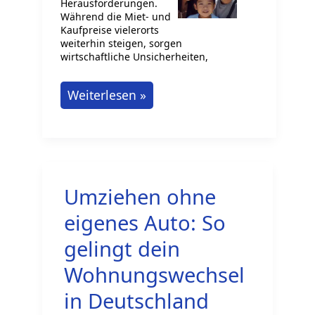
Herausforderungen.
Während die Miet- und
Kaufpreise vielerorts
weiterhin steigen, sorgen
wirtschaftliche Unsicherheiten,
Immobilienmarkt
Weiterlesen »
Deutschland
2025:
Dynamiken
und
Umziehen ohne
Herausforderungen
für
eigenes Auto: So
private
gelingt dein
Mieter
Wohnungswechsel
und
in Deutschland
Immobilienkäufer