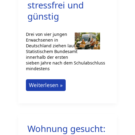
stressfrei und
günstig
Drei von vier jungen
Erwachsenen in
Deutschland ziehen laut
Statistischem Bundesamt
innerhalb der ersten
sieben Jahre nach dem Schulabschluss
mindestens
Umziehen
Weiterlesen »
ohne
eigenes
Auto:
So
Wohnung gesucht:
gelingt