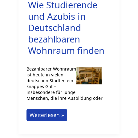
dein
Wie Studierende
Wohnungswechsel
und Azubis in
in
Deutschland
Deutschland
bezahlbaren
stressfrei
und
Wohnraum finden
günstig
Bezahlbarer Wohnraum
ist heute in vielen
deutschen Städten ein
knappes Gut –
insbesondere für junge
Menschen, die ihre Ausbildung oder
Wohnung
Weiterlesen »
gesucht:
Wie