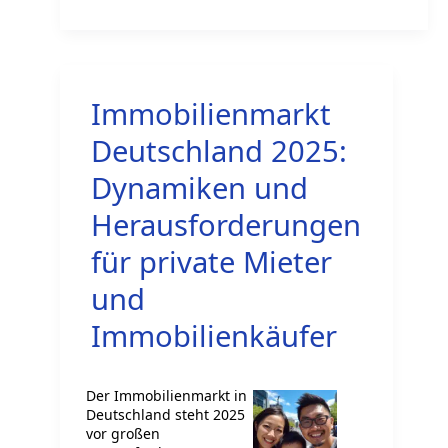
Energieeffizienzklassen
bei
deutschen
Immobilienmarkt
Wohnimmobilien
auf
Deutschland 2025:
den
Dynamiken und
deutschen
Herausforderungen
Arbeitsmarkt
für private Mieter
und
Immobilienkäufer
Der Immobilienmarkt in
Deutschland steht 2025
vor großen