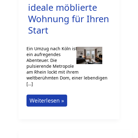
ideale möblierte
Wohnung für Ihren
Start
Ein Umzug nach Köln ist
ein aufregendes
Abenteuer. Die
pulsierende Metropole
am Rhein lockt mit ihrem
weltberühmten Dom, einer lebendigen
[…]
Köln
Weiterlesen »
ruft:
So
finden
Sie