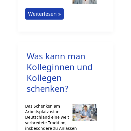
Bogenmacher
Weiterlesen »
Ausbildung
in
Deutschland:
Weg
Was kann man
zu
deinem
Kolleginnen und
Handwerkstraum
Kollegen
schenken?
Das Schenken am
Arbeitsplatz ist in
Deutschland eine weit
verbreitete Tradition,
insbesondere zu Anlässen