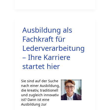
Ausbildung:
Karrierechancen
durch
die
Ausbildung als
richtige
Ausbildung
Fachkraft für
und
Lederverarbeitung
Fähigkeiten
– Ihre Karriere
startet hier
Sie sind auf der Suche
nach einer Ausbildung,
die kreativ, traditionell
und zugleich innovativ
ist? Dann ist eine
Ausbildung zur