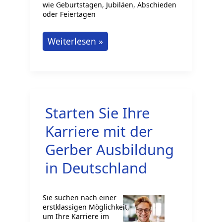
wie Geburtstagen, Jubiläen, Abschieden
oder Feiertagen
Was
Weiterlesen »
kann
man
Kolleginnen
und
Starten Sie Ihre
Kollegen
schenken?
Karriere mit der
Gerber Ausbildung
in Deutschland
Sie suchen nach einer
erstklassigen Möglichkeit,
um Ihre Karriere im