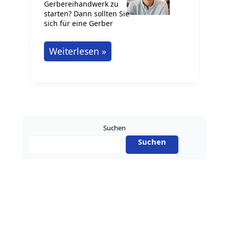
Gerbereihandwerk zu
starten? Dann sollten Sie
sich für eine Gerber
Starten
Weiterlesen »
Sie
Ihre
Karriere
mit
der
Suchen
Gerber
Suchen
Ausbildung
in
Deutschland