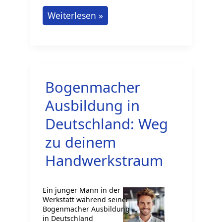
Ausbildung
Weiterlesen »
als
Fachkraft
für
Lederverarbeitung
Bogenmacher
–
Ihre
Ausbildung in
Karriere
Deutschland: Weg
startet
zu deinem
hier
Handwerkstraum
Ein junger Mann in der
Werkstatt während seiner
Bogenmacher Ausbildung
in Deutschland