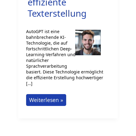
effiziente
Texterstellung
AutoGPT ist eine
bahnbrechende KI-
Technologie, die auf
fortschrittlichen Deep-
Learning-Verfahren und
natürlicher
Sprachverarbeitung
basiert. Diese Technologie ermöglicht
die effiziente Erstellung hochwertiger
[…]
AutoGPT:
Weiterlesen »
Revolutionäre
KI-
Technologie
für