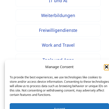
IT und AI
Weiterbildungen
Freiwilligendienste
Work and Travel
Tools und Apps
Manage Consent
To provide the best experiences, we use technologies like cookies to
store and/or access device information. Consenting to these technologies
will allow us to process data such as browsing behavior or unique IDs on
* Bei mit diesem Zeichen gekennzeichneten Inhalten
this site. Not consenting or withdrawing consent, may adversely affect
handelt es sich um Werbung / Affiliate Links: Beim
certain features and functions.
Kauf über einen solchen Link entstehen Ihnen keine
Mehrkosten – als Seitenbetreiber erhalten wir jedoch
Accept