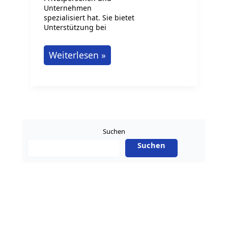
Unternehmen
spezialisiert hat. Sie bietet
Unterstützung bei
Womit
Weiterlesen »
befasst
sich
eine
Steuerkanzlei?
Suchen
Suchen