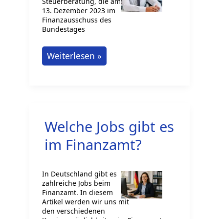
Steuerberatung, die am
13. Dezember 2023 im
Finanzausschuss des
Bundestages
„Law
Weiterlesen »
Clinics“:
Neue
Möglichkeiten
in
Welche Jobs gibt es
der
Steuerberatung?
im Finanzamt?
In Deutschland gibt es
zahlreiche Jobs beim
Finanzamt. In diesem
Artikel werden wir uns mit
den verschiedenen