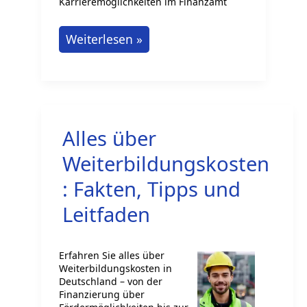
Karrieremöglichkeiten im Finanzamt
Welche
Weiterlesen »
Jobs
gibt
es
im
Alles über
Finanzamt?
Weiterbildungskosten
: Fakten, Tipps und
Leitfaden
Erfahren Sie alles über
Weiterbildungskosten in
Deutschland – von der
Finanzierung über