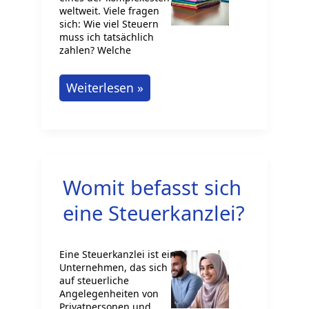
weltweit. Viele fragen
sich: Wie viel Steuern
muss ich tatsächlich
zahlen? Welche
Steuern
Weiterlesen »
in
Deutschland
einfach
erklärt
Womit befasst sich
eine Steuerkanzlei?
Eine Steuerkanzlei ist ein
Unternehmen, das sich
auf steuerliche
Angelegenheiten von
Privatpersonen und