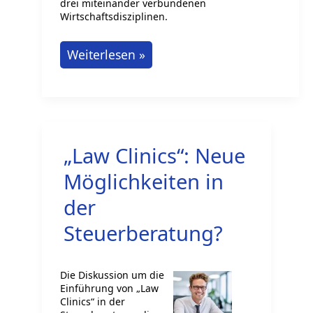
drei miteinander verbundenen
Wirtschaftsdisziplinen.
Duales
Weiterlesen »
Studium
RSW
–
Betriebsw.
„Law Clinics“: Neue
Steuerlehre,
Unternehmensrechnung
Möglichkeiten in
und
der
Finanzen
Steuerberatung?
Die Diskussion um die
Einführung von „Law
Clinics“ in der