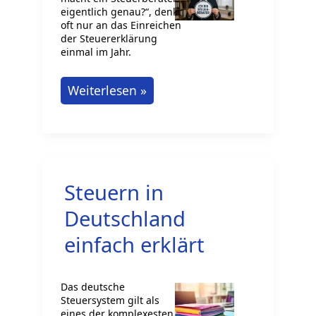
eigentlich genau?“, denkt
oft nur an das Einreichen
der Steuererklärung
einmal im Jahr.
Aufgaben
Weiterlesen »
eines
Steuerberaters
–
Was
Steuern in
steckt
wirklich
Deutschland
dahinter?
einfach erklärt
Das deutsche
Steuersystem gilt als
eines der komplexesten