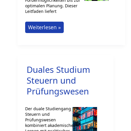
Fördermöglichkeiten bis zur
optimalen Planung. Dieser
Leitfaden liefert
Alles
Weiterlesen »
über
Weiterbildungskosten:
Fakten,
Tipps
Duales Studium
und
Leitfaden
Steuern und
Prüfungswesen
Der duale Studiengang
Steuern und
Prüfungswesen
kombiniert akademisches
Lernen mit praktischer