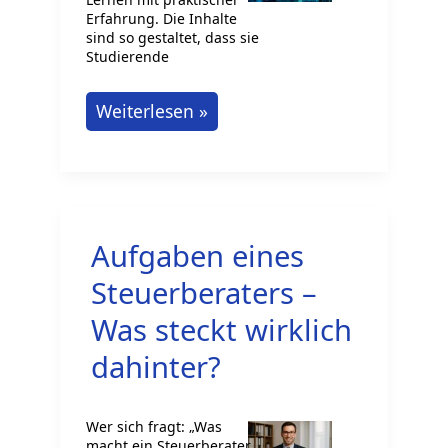
Erfahrung. Die Inhalte
sind so gestaltet, dass sie
Studierende
Duales
Weiterlesen »
Studium
Steuern
und
Prüfungswesen
Aufgaben eines
Steuerberaters –
Was steckt wirklich
dahinter?
Wer sich fragt: „Was
macht ein Steuerberater