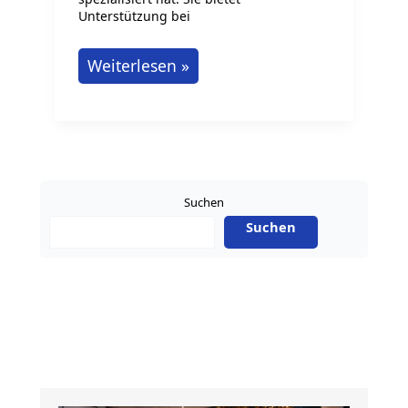
Unterstützung bei
Womit
Weiterlesen »
befasst
sich
eine
Steuerkanzlei?
Suchen
Suchen