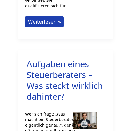
verbindet. Sie
qualifizieren sich für
Duales
Weiterlesen »
Studium
Betriebsprüfung:
die
Karrierechance
Aufgaben eines
Steuerberaters –
Was steckt wirklich
dahinter?
Wer sich fragt: „Was
macht ein Steuerberater
eigentlich genau?“, denkt
oft nur an das Einreichen