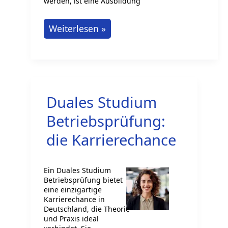
werden, ist eine Ausbildung
Wie
Weiterlesen »
wird
man
Steuerfachangestellte?
Duales Studium
Betriebsprüfung:
die Karrierechance
Ein Duales Studium
Betriebsprüfung bietet
eine einzigartige
Karrierechance in
Deutschland, die Theorie
und Praxis ideal