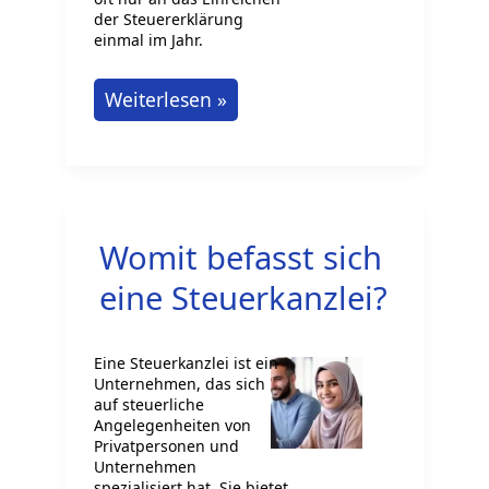
der Steuererklärung
einmal im Jahr.
Aufgaben
Weiterlesen »
eines
Steuerberaters
–
Was
Womit befasst sich
steckt
wirklich
eine Steuerkanzlei?
dahinter?
Eine Steuerkanzlei ist ein
Unternehmen, das sich
auf steuerliche
Angelegenheiten von
Privatpersonen und
Unternehmen
spezialisiert hat. Sie bietet