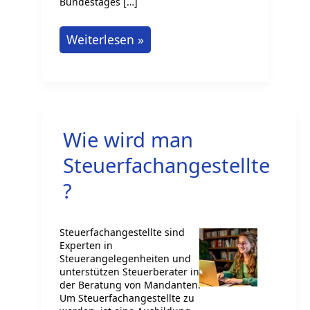
Bundestages […]
„Law
Weiterlesen »
Clinics“:
Neue
Möglichkeiten
in
Wie wird man
der
Steuerberatung?
Steuerfachangestellte
?
Steuerfachangestellte sind
Experten in
Steuerangelegenheiten und
unterstützen Steuerberater in
der Beratung von Mandanten.
Um Steuerfachangestellte zu