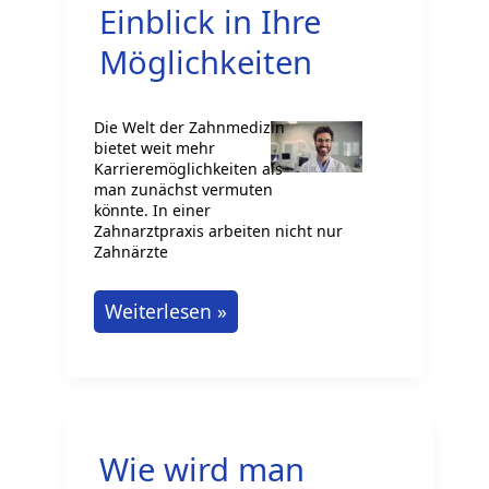
Einblick in Ihre
Möglichkeiten
Die Welt der Zahnmedizin
bietet weit mehr
Karrieremöglichkeiten als
man zunächst vermuten
könnte. In einer
Zahnarztpraxis arbeiten nicht nur
Zahnärzte
Berufe
Weiterlesen »
beim
Zahnarzt:
Ein
umfassender
Wie wird man
Einblick