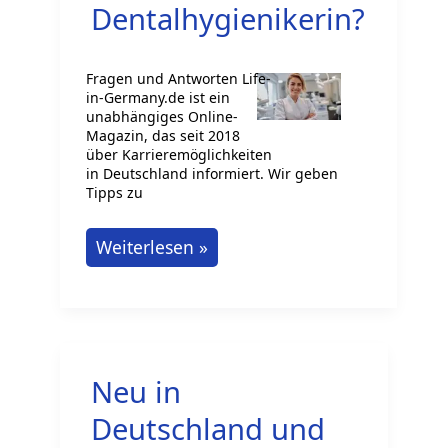
in
Dentalhygienikerin?
Ihre
Möglichkeiten
Fragen und Antworten Life-
in-Germany.de ist ein
unabhängiges Online-
Magazin, das seit 2018
über Karrieremöglichkeiten
in Deutschland informiert. Wir geben
Tipps zu
Wie
Weiterlesen »
wird
man
Dentalhygienikerin?
Neu in
Deutschland und