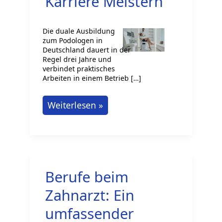
Karriere Meistern
Die duale Ausbildung
zum Podologen in
Deutschland dauert in der
Regel drei Jahre und
verbindet praktisches
Arbeiten in einem Betrieb […]
Duale
Weiterlesen »
Berufsausbildung
als
Podologe:
Karriere
Berufe beim
Meistern
Zahnarzt: Ein
umfassender