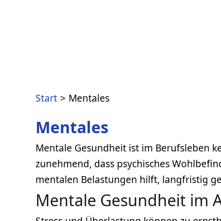
Zum
Inhalt
springen
Start
Mentales
Mentales
Mentale Gesundheit ist im Berufsleben k
zunehmend, dass psychisches Wohlbefinde
mentalen Belastungen hilft, langfristig g
Mentale Gesundheit im A
Stress und Überlastung können zu ernsth