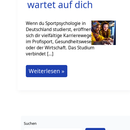
wartet auf dich
Wenn du Sportpsychologie in
Deutschland studierst, eröffnen
sich dir vielfältige Karrierewege
im Profisport, Gesundheitswesen
oder der Wirtschaft. Das Studium
verbindet […]
Sportpsychologie
Weiterlesen »
studieren
in
Deutschland:
Erfolg
wartet
Suchen
auf