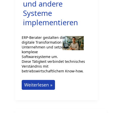
und andere
Systeme
implementieren
ERP-Berater gestalten die
digitale Transformation in
Unternehmen und setzen
komplexe
Softwaresysteme um.
Diese Tätigkeit verbindet technisches
Verständnis mit
betriebswirtschaftlichem Know-how.
ERP-
Weiterlesen »
Berater:
SAP
und