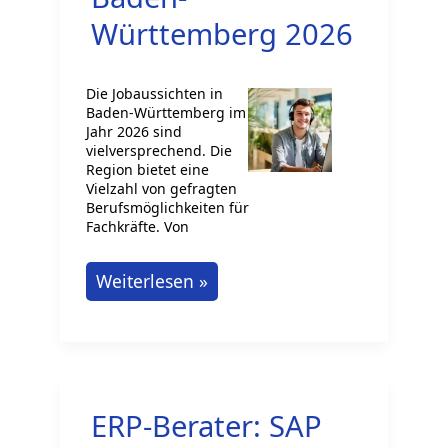
Württemberg 2026
Die Jobaussichten in
Baden-Württemberg im
Jahr 2026 sind
vielversprechend. Die
Region bietet eine
Vielzahl von gefragten
Berufsmöglichkeiten für
Fachkräfte. Von
Gefragte
Weiterlesen »
Jobs
in
Baden-
Württemberg
ERP-Berater: SAP
2026