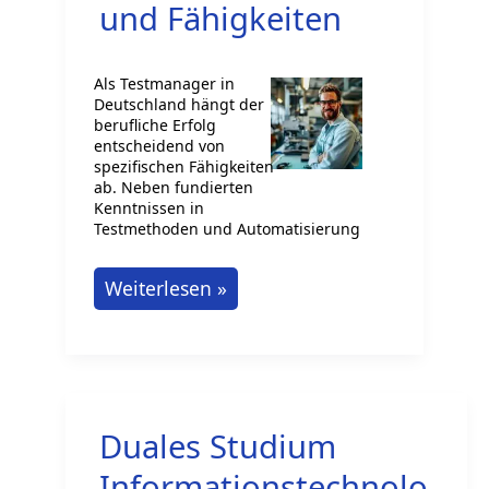
Ihr
und Fähigkeiten
Einstieg
in
Als Testmanager in
die
Deutschland hängt der
Tech-
berufliche Erfolg
entscheidend von
Branche
spezifischen Fähigkeiten
ab. Neben fundierten
Kenntnissen in
Testmethoden und Automatisierung
Testmanager:
Weiterlesen »
Wege
zum
Erfolg
und
Duales Studium
Fähigkeiten
Informationstechnolo