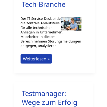
Tech-Branche
Der IT-Service-Desk bildet
die zentrale Anlaufstelle
für alle technischen
Anliegen in Unternehmen.
Mitarbeiter in diesem
Bereich nehmen Störungsmeldungen
entgegen, analysieren
Der
Weiterlesen »
IT-
Service-
Desk
als
Testmanager:
Karrieresprungbrett
–
Wege zum Erfolg