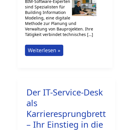
BIM-Software-Experten
sind Spezialisten für
Building Information
Modeling, eine digitale
Methode zur Planung und
Verwaltung von Bauprojekten. Ihre
Tätigkeit verbindet technisches […]
BIM-
Weiterlesen »
Software
Experte:
Was
macht
Der IT-Service-Desk
man
und
als
worum
Karrieresprungbrett
geht
– Ihr Einstieg in die
es?