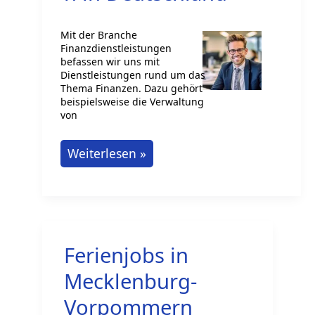
Mit der Branche
Finanzdienstleistungen
befassen wir uns mit
Dienstleistungen rund um das
Thema Finanzen. Dazu gehört
beispielsweise die Verwaltung
von
Karriere
Weiterlesen »
im
Bereich
Finanzdienstleistungen
in
Ferienjobs in
Deutschland
Mecklenburg-
Vorpommern