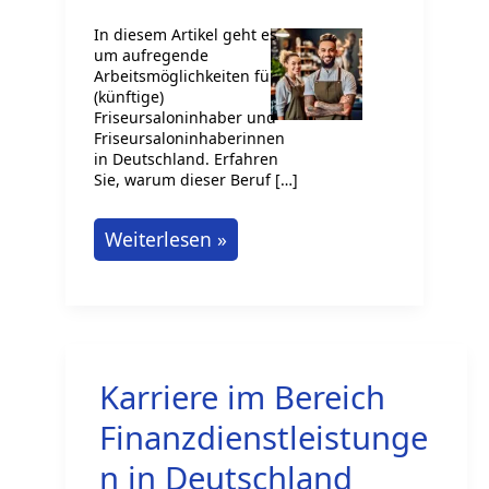
In diesem Artikel geht es
um aufregende
Arbeitsmöglichkeiten für
(künftige)
Friseursaloninhaber und
Friseursaloninhaberinnen
in Deutschland. Erfahren
Sie, warum dieser Beruf […]
Friseursalon-
Weiterlesen »
Jobs:
Dynamische
Umgebungen
für
Karriere im Bereich
geschicktes
Grooming
Finanzdienstleistunge
n in Deutschland