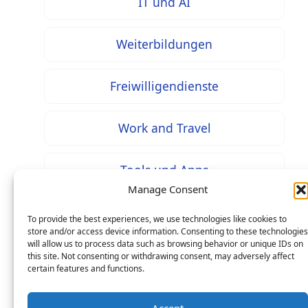
IT und AI
Weiterbildungen
Freiwilligendienste
Work and Travel
Tools und Apps
Manage Consent
To provide the best experiences, we use technologies like cookies to
store and/or access device information. Consenting to these technologies
will allow us to process data such as browsing behavior or unique IDs on
* Bei mit diesem Zeichen gekennzeichneten Inhalten
this site. Not consenting or withdrawing consent, may adversely affect
handelt es sich um Werbung / Affiliate Links: Beim
certain features and functions.
Kauf über einen solchen Link entstehen Ihnen keine
Mehrkosten – als Seitenbetreiber erhalten wir jedoch
Accept