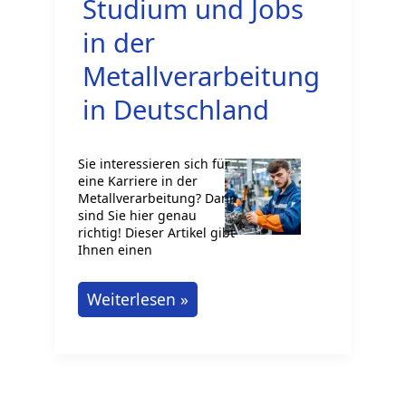
Studium und Jobs
in der
Metallverarbeitung
in Deutschland
Sie interessieren sich für
eine Karriere in der
Metallverarbeitung? Dann
sind Sie hier genau
richtig! Dieser Artikel gibt
Ihnen einen
Ausbildung,
Weiterlesen »
Studium
und
Jobs
in