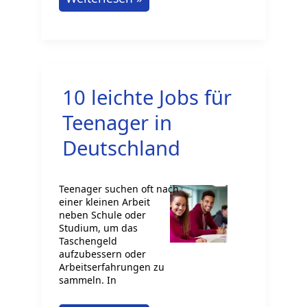
und
Kundenbetreuung:
Was
sind
10 leichte Jobs für
die
Unterschiede?
Teenager in
Deutschland
Teenager suchen oft nach
einer kleinen Arbeit
neben Schule oder
Studium, um das
Taschengeld
aufzubessern oder
Arbeitserfahrungen zu
sammeln. In