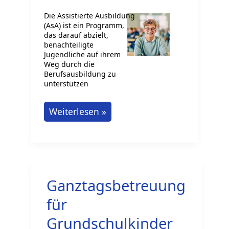
Die Assistierte Ausbildung
(AsA) ist ein Programm,
das darauf abzielt,
benachteiligte
Jugendliche auf ihrem
Weg durch die
Berufsausbildung zu
unterstützen
Assistierte
Weiterlesen »
Ausbildung:
Ein
Schlüssel
zum
Ganztagsbetreuung
Erfolg
für
für
benachteiligte
Grundschulkinder