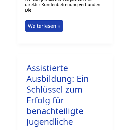
direkter Kundenbetreuung verbunden.
Die
Haushaltsnahe
Weiterlesen »
Dienstleistungen:
Jobs
ohne
Ausbildung
Assistierte
Ausbildung: Ein
Schlüssel zum
Erfolg für
benachteiligte
Jugendliche