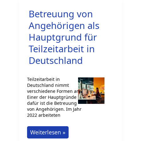
2026:
Betreuung von
Welche
Auswirkungen
Angehörigen als
sind
Hauptgrund für
zu
Teilzeitarbeit in
erwarten?
Deutschland
Teilzeitarbeit in
Deutschland nimmt
verschiedene Formen an.
Einer der Hauptgründe
dafür ist die Betreuung
von Angehörigen. Im Jahr
2022 arbeiteten
Betreuung
Weiterlesen »