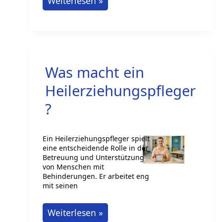
Was
Weiterlesen »
macht
man
als
Krebslotse/Krebslotsin?
Was macht ein
Heilerziehungspfleger
?
Ein Heilerziehungspfleger spielt
eine entscheidende Rolle in der
Betreuung und Unterstützung
von Menschen mit
Behinderungen. Er arbeitet eng
mit seinen
Was
Weiterlesen »