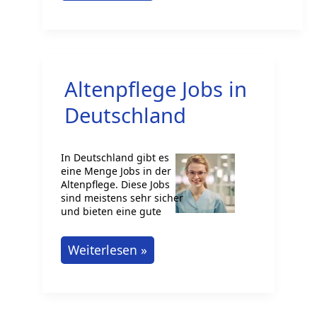
macht
ein
Heilerziehungspfleger?
Altenpflege Jobs in
Deutschland
In Deutschland gibt es
eine Menge Jobs in der
Altenpflege. Diese Jobs
sind meistens sehr sicher
und bieten eine gute
Altenpflege
Weiterlesen »
Jobs
in
Deutschland