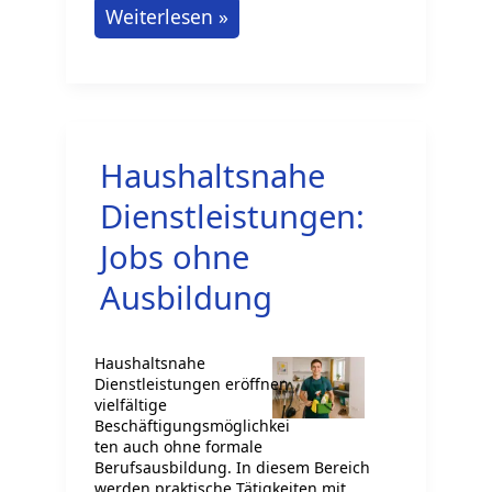
10
Weiterlesen »
leichte
Jobs
für
Teenager
Haushaltsnahe
in
Deutschland
Dienstleistungen:
Jobs ohne
Ausbildung
Haushaltsnahe
Dienstleistungen eröffnen
vielfältige
Beschäftigungsmöglichkei
ten auch ohne formale
Berufsausbildung. In diesem Bereich
werden praktische Tätigkeiten mit