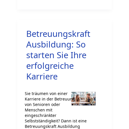
von
Angehörigen
als
Hauptgrund
Betreuungskraft
für
Teilzeitarbeit
Ausbildung: So
in
starten Sie Ihre
Deutschland
erfolgreiche
Karriere
Sie träumen von einer
Karriere in der Betreuung
von Senioren oder
Menschen mit
eingeschränkter
Selbstständigkeit? Dann ist eine
Betreuungskraft Ausbildung