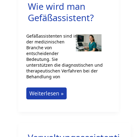
Wie wird man
geht
das?
Gefäßassistent?
Gefäßassistenten sind in
der medizinischen
Branche von
entscheidender
Bedeutung. Sie
unterstützen die diagnostischen und
therapeutischen Verfahren bei der
Behandlung von
Wie
Weiterlesen »
wird
man
Gefäßassistent?