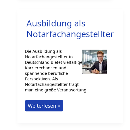
technischer
Assistent
Ausbildung als
Notarfachangestellter
Die Ausbildung als
Notarfachangestellter in
Deutschland bietet vielfältige
Karrierechancen und
spannende berufliche
Perspektiven. Als
Notarfachangestellter trägt
man eine große Verantwortung
Ausbildung
Weiterlesen »
als
Notarfachangestellter