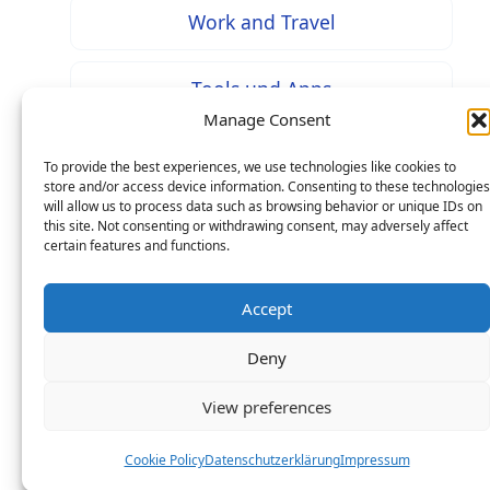
Work and Travel
Tools und Apps
Manage Consent
To provide the best experiences, we use technologies like cookies to
store and/or access device information. Consenting to these technologies
will allow us to process data such as browsing behavior or unique IDs on
* Bei mit diesem Zeichen gekennzeichneten Inhalten
this site. Not consenting or withdrawing consent, may adversely affect
handelt es sich um Werbung / Affiliate Links: Beim
certain features and functions.
Kauf über einen solchen Link entstehen Ihnen keine
Mehrkosten – als Seitenbetreiber erhalten wir jedoch
Accept
eine prozentuale Provision an Ihren Käufen, worüber
Deny
wir uns mit finanzieren.
Copyright © 2026 Life in Germany: Online-Magazin zu
View preferences
Ausbildung, Studium und Jobs in Deutschland
Cookie Policy
Datenschutzerklärung
Impressum