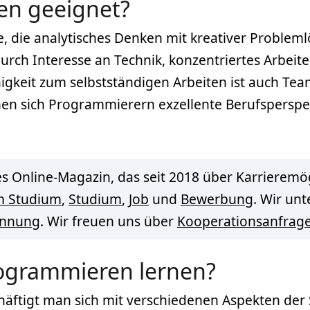
en geeignet?
le, die analytisches Denken mit kreativer Proble
 durch Interesse an Technik, konzentriertes Arbe
gkeit zum selbstständigen Arbeiten ist auch Team
en sich Programmierern exzellente Berufsperspek
s Online-Magazin, das seit 2018 über Karrieremög
m Studium
,
Studium
,
Job
und
Bewerbung
. Wir un
innung
. Wir freuen uns über
Kooperationsanfrag
ogrammieren lernen?
äftigt man sich mit verschiedenen Aspekten der