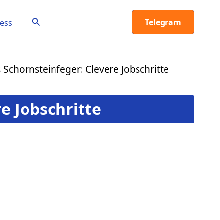
Suchen
Telegram
ess
 Schornsteinfeger: Clevere Jobschritte
e Jobschritte