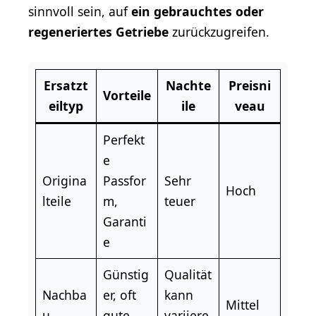
sinnvoll sein, auf
ein gebrauchtes oder
regeneriertes Getriebe
zurückzugreifen.
Ersatzt
Nachte
Preisni
Vorteile
eiltyp
ile
veau
Perfekt
e
Origina
Passfor
Sehr
Hoch
lteile
m,
teuer
Garanti
e
Günstig
Qualität
Nachba
er, oft
kann
Mittel
u
gute
variiere