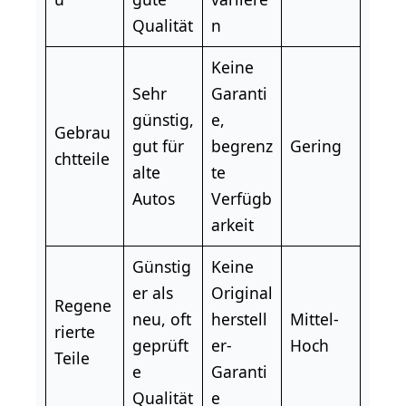
Qualität
n
Keine
Sehr
Garanti
günstig,
e,
Gebrau
gut für
begrenz
Gering
chtteile
alte
te
Autos
Verfügb
arkeit
Günstig
Keine
er als
Original
Regene
neu, oft
herstell
Mittel-
rierte
geprüft
er-
Hoch
Teile
e
Garanti
Qualität
e