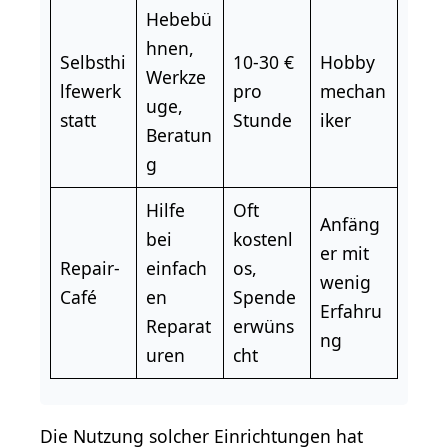
Hebebü
hnen,
Selbsthi
10-30 €
Hobby
Werkze
lfewerk
pro
mechan
uge,
statt
Stunde
iker
Beratun
g
Hilfe
Oft
Anfäng
bei
kostenl
er mit
Repair-
einfach
os,
wenig
Café
en
Spende
Erfahru
Reparat
erwüns
ng
uren
cht
Die Nutzung solcher Einrichtungen hat