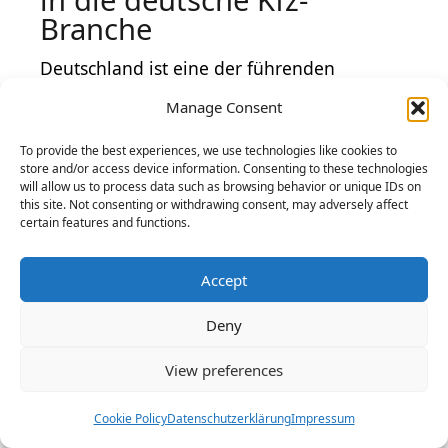
Branche
Deutschland ist eine der führenden
Automobilnationen der Welt, und
Manage Consent
qualifizierte
Fachkräfte
in der Kfz-Branche
To provide the best experiences, we use technologies like cookies to
sind sehr gefragt. Internationale Bewerber
store and/or access device information. Consenting to these technologies
haben gute Chancen, in Werkstätten,
will allow us to process data such as browsing behavior or unique IDs on
this site. Not consenting or withdrawing consent, may adversely affect
Autohäusern oder bei großen
certain features and functions.
Automobilherstellern zu arbeiten. Der
Einstieg ist jedoch oft mit einigen
Accept
bürokratischen Hürden verbunden,
Deny
insbesondere wenn eine ausländische
Ausbildung anerkannt werden muss. Wer
View preferences
bereits Erfahrung als Kfz-Mechatroniker,
Mechaniker oder Karosseriebauer hat, kann
Cookie Policy
Datenschutzerklärung
Impressum
sich bei der
Handwerkskammer (HWK)